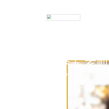
音乐宝 老
Music Treasure Piano Practice Pa